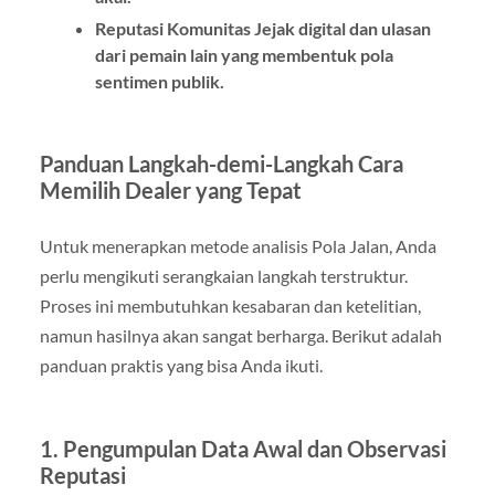
Reputasi Komunitas Jejak digital dan ulasan
dari pemain lain yang membentuk pola
sentimen publik.
Panduan Langkah-demi-Langkah Cara
Memilih Dealer yang Tepat
Untuk menerapkan metode analisis Pola Jalan, Anda
perlu mengikuti serangkaian langkah terstruktur.
Proses ini membutuhkan kesabaran dan ketelitian,
namun hasilnya akan sangat berharga. Berikut adalah
panduan praktis yang bisa Anda ikuti.
1. Pengumpulan Data Awal dan Observasi
Reputasi