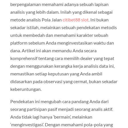
berpengalaman memahami adanya sebuah lapisan
analisis yang lebih dalam. Inilah yang dikenal sebagai
metode analisis Pola Jalan
citibet88 slot
. Ini bukan
sekadar istilah, melainkan sebuah pendekatan metodis
untuk membedah dan memahami karakter sebuah
platform sebelum Anda menginvestasikan waktu dan
dana. Artikel ini akan memandu Anda secara
komprehensif tentang cara memilih dealer yang tepat
dengan menggunakan kerangka kerja analisis data ini,
memastikan setiap keputusan yang Anda ambil
didasarkan pada observasi yang cermat, bukan sekadar
keberuntungan.
Pendekatan ini mengubah cara pandang Anda dari
seorang partisipan pasif menjadi seorang analis aktif.
Anda tidak lagi hanya ‘bermain’, melainkan
‘menginvestigasi’. Dengan memahami pola-pola yang