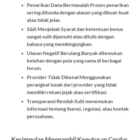
Penarikan Dana Bermasalah Proses penarikan
sering ditunda dengan alasan yang dibuat-buat
atau tidak jelas.
S&K Menjebak Syarat dan ketentuan bonus
sangat sulit dipenuhi atau ditulis dengan
bahasa yang membingungkan.
Ulasan Negatif Berulang Banyak ditemukan
keluhan dengan pola yang sama di berbagai
forum.
Provider Tidak Dikenal Menggunakan
perangkat lunak dari provider yang tidak
memiliki rekam jejak atau sertifikasi.
Transparansi Rendah Sulit menemukan
informasi tentang lisensi, regulasi, atau kontak
perusahaan.
Kesimpulan Mengambil Keputusan Cerdas