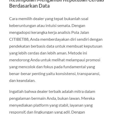
Berdasarkan Data
Cara memilih dealer yang tepat bukanlah soal
keberuntungan atau intuisi semata. Dengan
mengadopsi kerangka kerja analisis Pola Jalan
CITIBET88, Anda memberdayakan diri sendiri dengan
pendekatan berbasis data untuk membuat keputusan
yang lebih cerdas dan lebih aman. Metode ini
mendorong Anda untuk melihat melampaui promosi
yang mencolok dan fokus pada fundamental yang
benar-benar penting yaitu konsistensi, transparansi,
dan keandalan.
Ingatlah bahwa dealer terbaik adalah mitra dalam
pengalaman bermain Anda, bukan lawan. Mereka
menyediakan platform yang stabil, layanan yang
responsif, dan lingkungan yang adil. Dengan