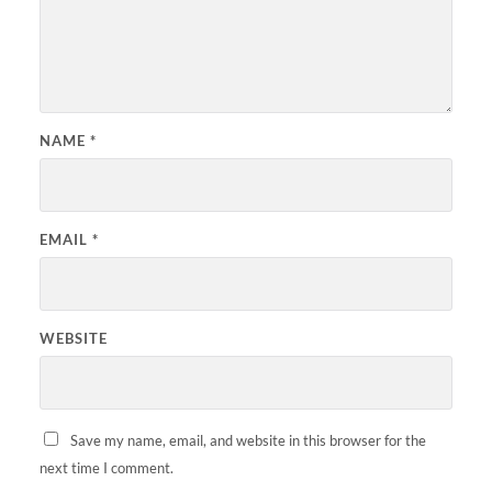
NAME
*
EMAIL
*
WEBSITE
Save my name, email, and website in this browser for the
next time I comment.