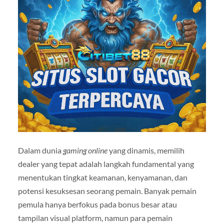
Dalam dunia
gaming online
yang dinamis, memilih
dealer yang tepat adalah langkah fundamental yang
menentukan tingkat keamanan, kenyamanan, dan
potensi kesuksesan seorang pemain. Banyak pemain
pemula hanya berfokus pada bonus besar atau
tampilan visual platform, namun para pemain