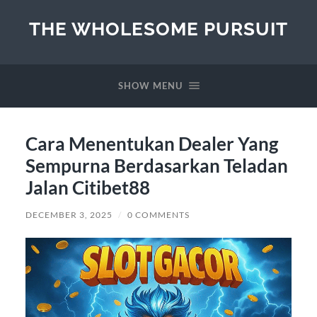
THE WHOLESOME PURSUIT
SHOW MENU
Cara Menentukan Dealer Yang
Sempurna Berdasarkan Teladan
Jalan Citibet88
DECEMBER 3, 2025
/
0 COMMENTS