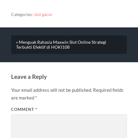
Categories:
slot gacor
« Menguak Rahasia Maxwin Slot Online Strategi
Terbukti Efektif di HOKI108
Leave a Reply
Your email address will not be published.
Required fields
are marked
*
COMMENT
*