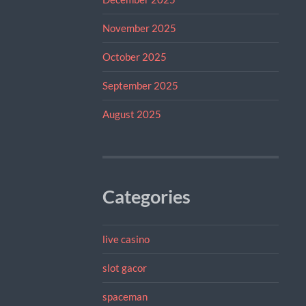
November 2025
October 2025
September 2025
August 2025
Categories
live casino
slot gacor
spaceman