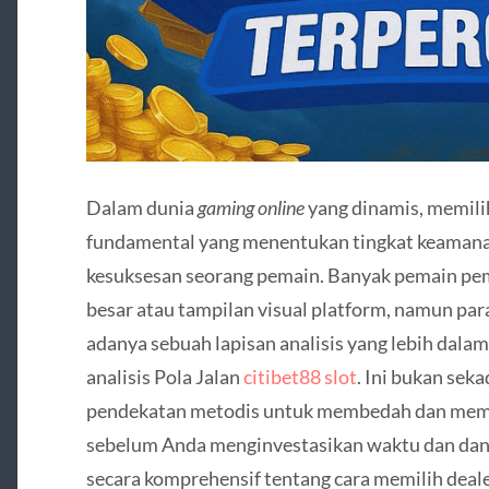
Dalam dunia
gaming online
yang dinamis, memilih
fundamental yang menentukan tingkat keamana
kesuksesan seorang pemain. Banyak pemain pe
besar atau tampilan visual platform, namun 
adanya sebuah lapisan analisis yang lebih dalam
analisis Pola Jalan
citibet88 slot
. Ini bukan sek
pendekatan metodis untuk membedah dan mema
sebelum Anda menginvestasikan waktu dan dana
secara komprehensif tentang cara memilih dea