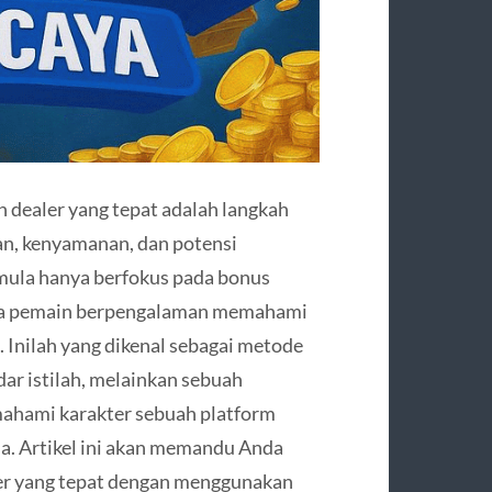
 dealer yang tepat adalah langkah
n, kenyamanan, dan potensi
mula hanya berfokus pada bonus
para pemain berpengalaman memahami
. Inilah yang dikenal sebagai metode
adar istilah, melainkan sebuah
hami karakter sebuah platform
. Artikel ini akan memandu Anda
ler yang tepat dengan menggunakan