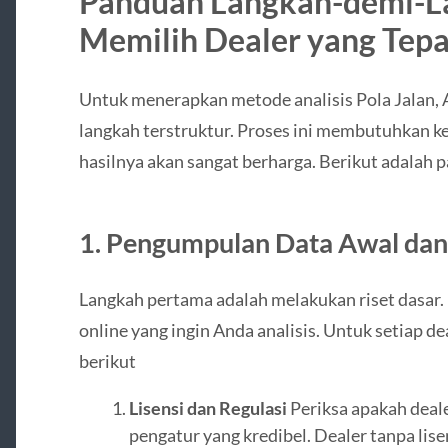
Panduan Langkah-demi-L
Memilih Dealer yang Tepa
Untuk menerapkan metode analisis Pola Jalan, 
langkah terstruktur. Proses ini membutuhkan k
hasilnya akan sangat berharga. Berikut adalah p
1. Pengumpulan Data Awal dan
Langkah pertama adalah melakukan riset dasar.
online yang ingin Anda analisis. Untuk setiap de
berikut
Lisensi dan Regulasi
Periksa apakah deale
pengatur yang kredibel. Dealer tanpa lisen