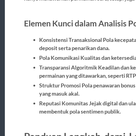
Elemen Kunci dalam Analisis Po
Konsistensi Transaksional Pola kecepat
deposit serta penarikan dana.
Pola Komunikasi Kualitas dan ketersedi
Transparansi Algoritmik Keadilan dan k
permainan yang ditawarkan, seperti RTP 
Struktur Promosi Pola penawaran bonus d
yang masuk akal.
Reputasi Komunitas Jejak digital dan ula
membentuk pola sentimen publik.