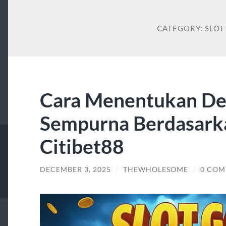
CATEGORY:
SLOT
Cara Menentukan De
Sempurna Berdasarka
Citibet88
DECEMBER 3, 2025
/
THEWHOLESOME
/
0 COM