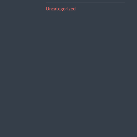
Uncategorized