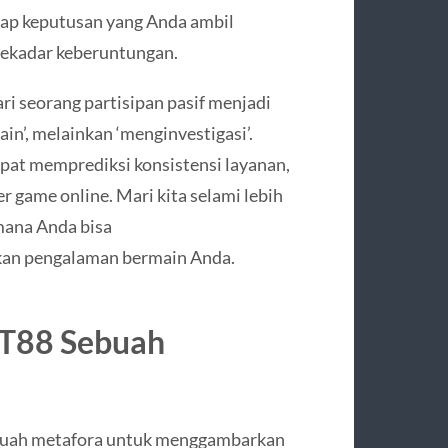
tiap keputusan yang Anda ambil
sekadar keberuntungan.
i seorang partisipan pasif menjadi
ain’, melainkan ‘menginvestigasi’.
at memprediksi konsistensi layanan,
r game online. Mari kita selami lebih
mana Anda bisa
an pengalaman bermain Anda.
BET88 Sebuah
 sebuah metafora untuk menggambarkan