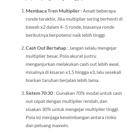
Membaca Tren Multiplier
: Amati beberapa
ronde terakhir. Jika multiplier sering berhenti di
bawah x2 dalam 4–5 ronde, biasanya ronde
berikutnya berpotensi naik lebih tinggi.
Cash Out Bertahap
: Jangan selalu mengejar
multiplier besar. Pola akurat justru
menganjurkan melakukan cash out lebih awal,
misalnya di kisaran x1.5 hingga x3, lalu sesekali
biarkan taruhan berjalan lebih lama.
Sistem 70:30
: Gunakan 70% modal untuk cash
out cepat dengan multiplier rendah, dan
sisakan 30% untuk mengejar multiplier tinggi.
Pola ini menjaga keseimbangan antara risiko
dan peluang maxwin.