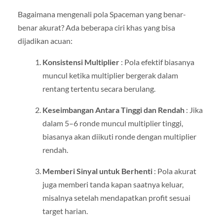
Bagaimana mengenali pola Spaceman yang benar-
benar akurat? Ada beberapa ciri khas yang bisa
dijadikan acuan:
Konsistensi Multiplier
: Pola efektif biasanya
muncul ketika multiplier bergerak dalam
rentang tertentu secara berulang.
Keseimbangan Antara Tinggi dan Rendah
: Jika
dalam 5–6 ronde muncul multiplier tinggi,
biasanya akan diikuti ronde dengan multiplier
rendah.
Memberi Sinyal untuk Berhenti
: Pola akurat
juga memberi tanda kapan saatnya keluar,
misalnya setelah mendapatkan profit sesuai
target harian.