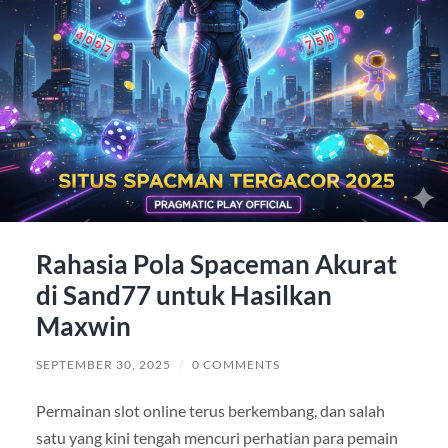
Rahasia Pola Spaceman Akurat
di Sand77 untuk Hasilkan
Maxwin
SEPTEMBER 30, 2025
/
0 COMMENTS
Permainan slot online terus berkembang, dan salah
satu yang kini tengah mencuri perhatian para pemain