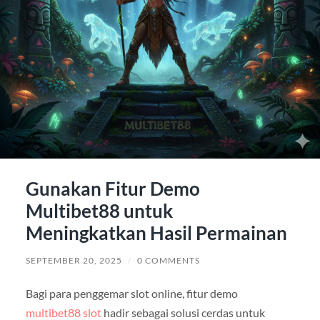
Gunakan Fitur Demo
Multibet88 untuk
Meningkatkan Hasil Permainan
SEPTEMBER 20, 2025
/
0 COMMENTS
Bagi para penggemar slot online, fitur demo
multibet88 slot
hadir sebagai solusi cerdas untuk