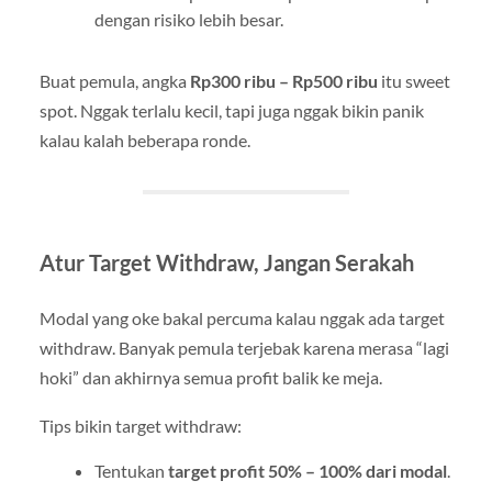
dengan risiko lebih besar.
Buat pemula, angka
Rp300 ribu – Rp500 ribu
itu sweet
spot. Nggak terlalu kecil, tapi juga nggak bikin panik
kalau kalah beberapa ronde.
Atur Target Withdraw, Jangan Serakah
Modal yang oke bakal percuma kalau nggak ada target
withdraw. Banyak pemula terjebak karena merasa “lagi
hoki” dan akhirnya semua profit balik ke meja.
Tips bikin target withdraw:
Tentukan
target profit 50% – 100% dari modal
.