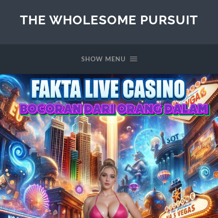
THE WHOLESOME PURSUIT
SHOW MENU