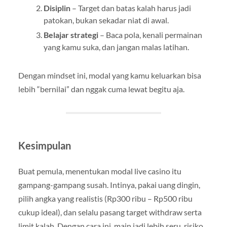
Disiplin
– Target dan batas kalah harus jadi
patokan, bukan sekadar niat di awal.
Belajar strategi
– Baca pola, kenali permainan
yang kamu suka, dan jangan malas latihan.
Dengan mindset ini, modal yang kamu keluarkan bisa
lebih “bernilai” dan nggak cuma lewat begitu aja.
Kesimpulan
Buat pemula, menentukan modal live casino itu
gampang-gampang susah. Intinya, pakai uang dingin,
pilih angka yang realistis (Rp300 ribu – Rp500 ribu
cukup ideal), dan selalu pasang target withdraw serta
limit kalah. Dengan cara ini, main jadi lebih seru, risiko