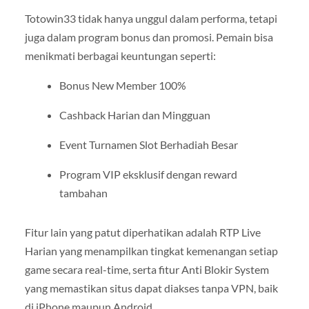
Totowin33 tidak hanya unggul dalam performa, tetapi
juga dalam program bonus dan promosi. Pemain bisa
menikmati berbagai keuntungan seperti:
Bonus New Member 100%
Cashback Harian dan Mingguan
Event Turnamen Slot Berhadiah Besar
Program VIP eksklusif dengan reward
tambahan
Fitur lain yang patut diperhatikan adalah RTP Live
Harian yang menampilkan tingkat kemenangan setiap
game secara real-time, serta fitur Anti Blokir System
yang memastikan situs dapat diakses tanpa VPN, baik
di iPhone maupun Android.