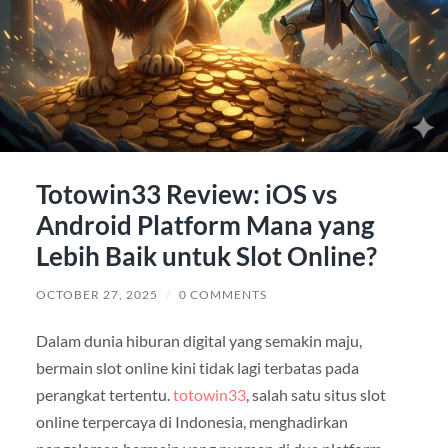
Totowin33 Review: iOS vs
Android Platform Mana yang
Lebih Baik untuk Slot Online?
OCTOBER 27, 2025
/
0 COMMENTS
Dalam dunia hiburan digital yang semakin maju,
bermain slot online kini tidak lagi terbatas pada
perangkat tertentu.
totowin33
, salah satu situs slot
online terpercaya di Indonesia, menghadirkan