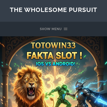
THE WHOLESOME PURSUIT
SHOW MENU