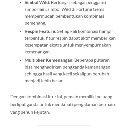
Simbol Wild
: Berfungsi sebagai pengganti
simbol lain, simbol Wild di Fortune Gems
mempermudah pembentukan kombinasi
pemenang.
Respin Feature
: Setiap kali kombinasi hampir
terbentuk, fitur respin dapat aktif, memberikan
kesempatan ekstra untuk menyempurnakan
kemenangan.
Multiplier Kemenangan
: Beberapa putaran
bisa menghadirkan pengganda kemenangan
sehingga hasil yang kecil sekalipun berubah
menjadi lebih besar.
Dengan kombinasi fitur ini, pemain memiliki peluang
berlipat ganda untuk menikmati pengalaman bermain
yang penuh kejutan.