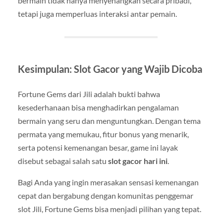
bermain tidak hanya menyenangkan secara pribadi,
tetapi juga memperluas interaksi antar pemain.
Kesimpulan: Slot Gacor yang Wajib Dicoba
Fortune Gems dari Jili adalah bukti bahwa
kesederhanaan bisa menghadirkan pengalaman
bermain yang seru dan menguntungkan. Dengan tema
permata yang memukau, fitur bonus yang menarik,
serta potensi kemenangan besar, game ini layak
disebut sebagai salah satu
slot gacor hari ini
.
Bagi Anda yang ingin merasakan sensasi kemenangan
cepat dan bergabung dengan komunitas penggemar
slot Jili, Fortune Gems bisa menjadi pilihan yang tepat.