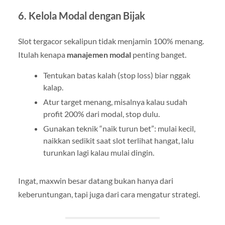
6. Kelola Modal dengan Bijak
Slot tergacor sekalipun tidak menjamin 100% menang.
Itulah kenapa
manajemen modal
penting banget.
Tentukan batas kalah (stop loss) biar nggak
kalap.
Atur target menang, misalnya kalau sudah
profit 200% dari modal, stop dulu.
Gunakan teknik “naik turun bet”: mulai kecil,
naikkan sedikit saat slot terlihat hangat, lalu
turunkan lagi kalau mulai dingin.
Ingat, maxwin besar datang bukan hanya dari
keberuntungan, tapi juga dari cara mengatur strategi.