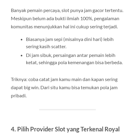
Banyak pemain percaya, slot punya jam gacor tertentu.
Meskipun belum ada bukti ilmiah 100%, pengalaman
komunitas menunjukkan hal ini cukup sering terjadi.
Biasanya jam sepi (misalnya dini hari) lebih
sering kasih scatter.
Di jam sibuk, persaingan antar pemain lebih
ketat, sehingga pola kemenangan bisa berbeda.
Triknya: coba catat jam kamu main dan kapan sering
dapat big win. Dari situ kamu bisa temukan pola jam
pribadi.
4. Pilih Provider Slot yang Terkenal Royal