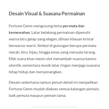
Desain Visual & Suasana Permainan
Fortune Gems mengusung tema
permata dan
kemewahan
. Latar belakang permainan dipenuhi
warna biru gelap yang elegan, dihiasi kilauan kristal
berwarna-warni. Simbol di gulungan berupa permata
merah, biru, hijau, hingga emas yang menyala terang.
Efek suara khas mesin slot menambah nuansa kasino
otentik, sementara musik latar ringan menjaga suasana
tetap hidup dan menyenangkan.
Desain sederhana namun penuh detail ini menjadikan
Fortune Gems mudah diakses semua kalangan pemain,
baik pemula maupun pemain lama.