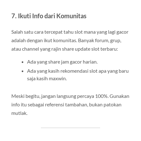
7. Ikuti Info dari Komunitas
Salah satu cara tercepat tahu slot mana yang lagi gacor
adalah dengan ikut komunitas. Banyak forum, grup,
atau channel yang rajin share update slot terbaru:
Ada yang share jam gacor harian.
Ada yang kasih rekomendasi slot apa yang baru
saja kasih maxwin.
Meski begitu, jangan langsung percaya 100%. Gunakan
info itu sebagai referensi tambahan, bukan patokan
mutlak.