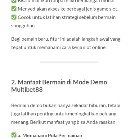
Bisa dimainkan tanpa risiko kehilangan modal.
Menyediakan akses ke berbagai jenis game slot.
Cocok untuk latihan strategi sebelum bermain
sungguhan.
Bagi pemain baru, fitur ini adalah langkah awal yang
tepat untuk memahami cara kerja slot online.
2. Manfaat Bermain di Mode Demo
Multibet88
Bermain demo bukan hanya sekadar hiburan, tetapi
juga latihan penting untuk meningkatkan peluang
menang. Berikut manfaat yang bisa Anda rasakan:
a. Memahami Pola Permainan