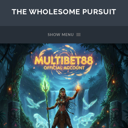
THE WHOLESOME PURSUIT
SHOW MENU