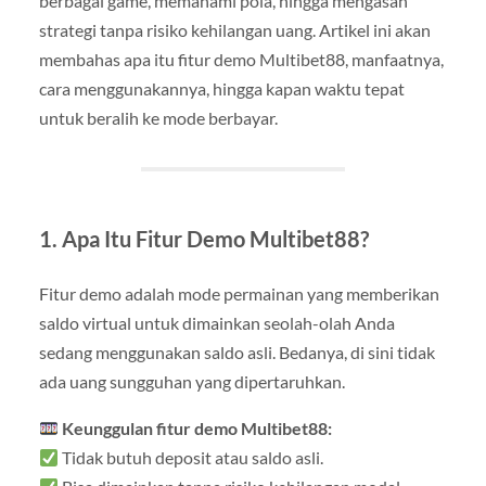
berbagai game, memahami pola, hingga mengasah
strategi tanpa risiko kehilangan uang. Artikel ini akan
membahas apa itu fitur demo Multibet88, manfaatnya,
cara menggunakannya, hingga kapan waktu tepat
untuk beralih ke mode berbayar.
1. Apa Itu Fitur Demo Multibet88?
Fitur demo adalah mode permainan yang memberikan
saldo virtual untuk dimainkan seolah-olah Anda
sedang menggunakan saldo asli. Bedanya, di sini tidak
ada uang sungguhan yang dipertaruhkan.
Keunggulan fitur demo Multibet88:
Tidak butuh deposit atau saldo asli.