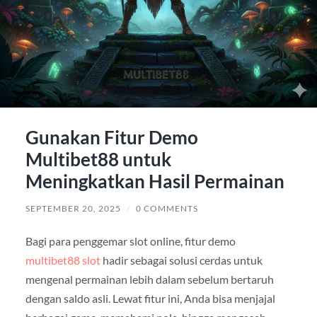
Gunakan Fitur Demo
Multibet88 untuk
Meningkatkan Hasil Permainan
SEPTEMBER 20, 2025
/
0 COMMENTS
Bagi para penggemar slot online, fitur demo
multibet88 slot
hadir sebagai solusi cerdas untuk
mengenal permainan lebih dalam sebelum bertaruh
dengan saldo asli. Lewat fitur ini, Anda bisa menjajal