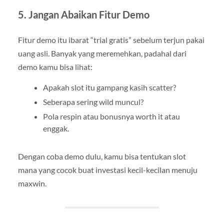
5. Jangan Abaikan Fitur Demo
Fitur demo itu ibarat “trial gratis” sebelum terjun pakai
uang asli. Banyak yang meremehkan, padahal dari
demo kamu bisa lihat:
Apakah slot itu gampang kasih scatter?
Seberapa sering wild muncul?
Pola respin atau bonusnya worth it atau
enggak.
Dengan coba demo dulu, kamu bisa tentukan slot
mana yang cocok buat investasi kecil-kecilan menuju
maxwin.