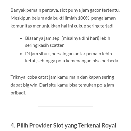
Banyak pemain percaya, slot punya jam gacor tertentu.
Meskipun belum ada bukti ilmiah 100%, pengalaman
komunitas menunjukkan hal ini cukup sering terjadi.
Biasanya jam sepi (misalnya dini hari) lebih
sering kasih scatter.
Di jam sibuk, persaingan antar pemain lebih
ketat, sehingga pola kemenangan bisa berbeda.
Triknya: coba catat jam kamu main dan kapan sering
dapat big win. Dari situ kamu bisa temukan pola jam
pribadi.
4. Pilih Provider Slot yang Terkenal Royal