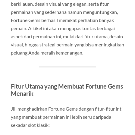
berkilauan, desain visual yang elegan, serta fitur
permainan yang sederhana namun menguntungkan,
Fortune Gems berhasil memikat perhatian banyak
pemain. Artikel ini akan mengupas tuntas berbagai
aspek dari permainan ini, mulai dari fitur utama, desain
visual, hingga strategi bermain yang bisa meningkatkan
peluang Anda meraih kemenangan.
Fitur Utama yang Membuat Fortune Gems
Menarik
Jili menghadirkan Fortune Gems dengan fitur-fitur inti
yang membuat permainan ini lebih seru daripada
sekadar slot klasik: