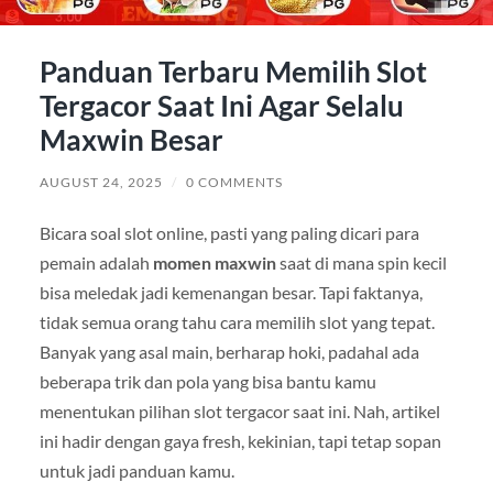
Panduan Terbaru Memilih Slot
Tergacor Saat Ini Agar Selalu
Maxwin Besar
AUGUST 24, 2025
/
0 COMMENTS
Bicara soal slot online, pasti yang paling dicari para
pemain adalah
momen maxwin
saat di mana spin kecil
bisa meledak jadi kemenangan besar. Tapi faktanya,
tidak semua orang tahu cara memilih slot yang tepat.
Banyak yang asal main, berharap hoki, padahal ada
beberapa trik dan pola yang bisa bantu kamu
menentukan pilihan slot tergacor saat ini. Nah, artikel
ini hadir dengan gaya fresh, kekinian, tapi tetap sopan
untuk jadi panduan kamu.