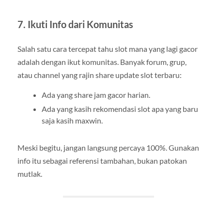
7. Ikuti Info dari Komunitas
Salah satu cara tercepat tahu slot mana yang lagi gacor
adalah dengan ikut komunitas. Banyak forum, grup,
atau channel yang rajin share update slot terbaru:
Ada yang share jam gacor harian.
Ada yang kasih rekomendasi slot apa yang baru
saja kasih maxwin.
Meski begitu, jangan langsung percaya 100%. Gunakan
info itu sebagai referensi tambahan, bukan patokan
mutlak.