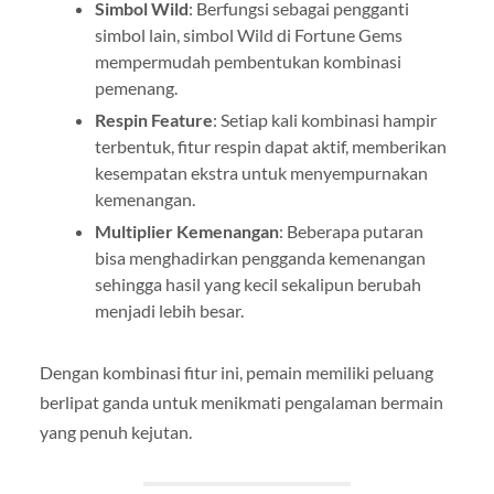
Simbol Wild
: Berfungsi sebagai pengganti
simbol lain, simbol Wild di Fortune Gems
mempermudah pembentukan kombinasi
pemenang.
Respin Feature
: Setiap kali kombinasi hampir
terbentuk, fitur respin dapat aktif, memberikan
kesempatan ekstra untuk menyempurnakan
kemenangan.
Multiplier Kemenangan
: Beberapa putaran
bisa menghadirkan pengganda kemenangan
sehingga hasil yang kecil sekalipun berubah
menjadi lebih besar.
Dengan kombinasi fitur ini, pemain memiliki peluang
berlipat ganda untuk menikmati pengalaman bermain
yang penuh kejutan.