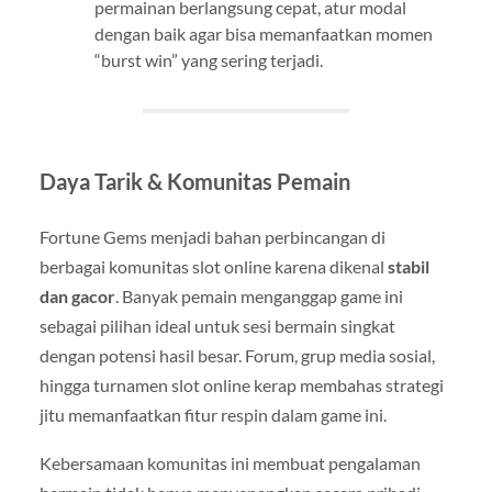
permainan berlangsung cepat, atur modal
dengan baik agar bisa memanfaatkan momen
“burst win” yang sering terjadi.
Daya Tarik & Komunitas Pemain
Fortune Gems menjadi bahan perbincangan di
berbagai komunitas slot online karena dikenal
stabil
dan gacor
. Banyak pemain menganggap game ini
sebagai pilihan ideal untuk sesi bermain singkat
dengan potensi hasil besar. Forum, grup media sosial,
hingga turnamen slot online kerap membahas strategi
jitu memanfaatkan fitur respin dalam game ini.
Kebersamaan komunitas ini membuat pengalaman