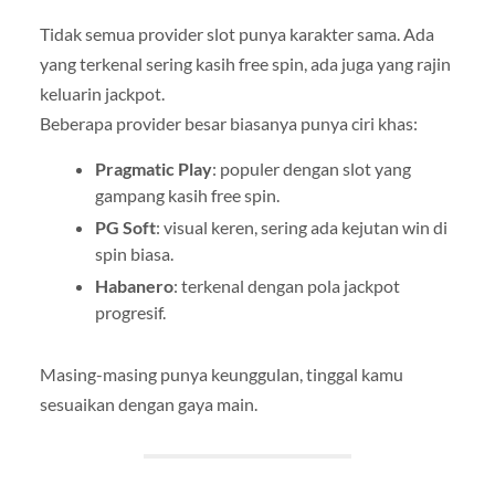
Tidak semua provider slot punya karakter sama. Ada
yang terkenal sering kasih free spin, ada juga yang rajin
keluarin jackpot.
Beberapa provider besar biasanya punya ciri khas:
Pragmatic Play
: populer dengan slot yang
gampang kasih free spin.
PG Soft
: visual keren, sering ada kejutan win di
spin biasa.
Habanero
: terkenal dengan pola jackpot
progresif.
Masing-masing punya keunggulan, tinggal kamu
sesuaikan dengan gaya main.