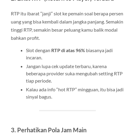
RTP itu ibarat “janji” slot ke pemain soal berapa persen
uang yang bisa kembali dalam jangka panjang. Semakin
tinggi RTP, semakin besar peluang kamu balik modal
bahkan profit.
Slot dengan
RTP di atas 96%
biasanya jadi
incaran.
Jangan lupa cek update terbaru, karena
beberapa provider suka mengubah setting RTP
tiap periode.
Kalau ada info “hot RTP” mingguan, itu bisa jadi
sinyal bagus.
3. Perhatikan Pola Jam Main