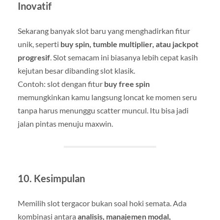
Inovatif
Sekarang banyak slot baru yang menghadirkan fitur
unik, seperti
buy spin, tumble multiplier, atau jackpot
progresif
. Slot semacam ini biasanya lebih cepat kasih
kejutan besar dibanding slot klasik.
Contoh: slot dengan fitur
buy free spin
memungkinkan kamu langsung loncat ke momen seru
tanpa harus menunggu scatter muncul. Itu bisa jadi
jalan pintas menuju maxwin.
10. Kesimpulan
Memilih slot tergacor bukan soal hoki semata. Ada
kombinasi antara
analisis, manajemen modal,