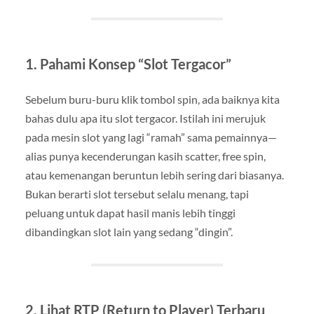
1. Pahami Konsep “Slot Tergacor”
Sebelum buru-buru klik tombol spin, ada baiknya kita
bahas dulu apa itu slot tergacor. Istilah ini merujuk
pada mesin slot yang lagi “ramah” sama pemainnya—
alias punya kecenderungan kasih scatter, free spin,
atau kemenangan beruntun lebih sering dari biasanya.
Bukan berarti slot tersebut selalu menang, tapi
peluang untuk dapat hasil manis lebih tinggi
dibandingkan slot lain yang sedang “dingin”.
2. Lihat RTP (Return to Player) Terbaru