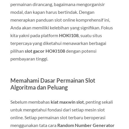
permainan dirancang, bagaimana mengorganisir
modal, dan kapan harus bertindak. Dengan
menerapkan panduan slot online komprehensif ini,
Anda akan memiliki kelebihan yang signifikan. Fokus
kita yakni pada platform
HOKI108
, suatu situs
terpercaya yang diketahui menawarkan berbagai
pilihan
slot gacor HOKI108
dengan potensi
pembayaran tinggi.
Memahami Dasar Permainan Slot
Algoritma dan Peluang
Sebelum membahas
kiat maxwin slot
, penting sekali
untuk mengetahui fondasi dari setiap mesin slot
online. Setiap permainan slot terbaru beroperasi
menggunakan tata cara
Random Number Generator