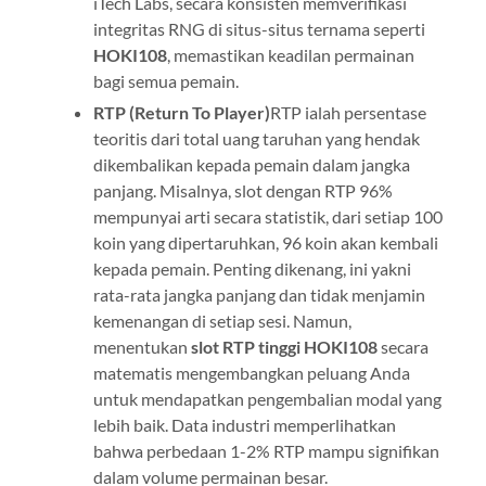
iTech Labs, secara konsisten memverifikasi
integritas RNG di situs-situs ternama seperti
HOKI108
, memastikan keadilan permainan
bagi semua pemain.
RTP (Return To Player)
RTP ialah persentase
teoritis dari total uang taruhan yang hendak
dikembalikan kepada pemain dalam jangka
panjang. Misalnya, slot dengan RTP 96%
mempunyai arti secara statistik, dari setiap 100
koin yang dipertaruhkan, 96 koin akan kembali
kepada pemain. Penting dikenang, ini yakni
rata-rata jangka panjang dan tidak menjamin
kemenangan di setiap sesi. Namun,
menentukan
slot RTP tinggi HOKI108
secara
matematis mengembangkan peluang Anda
untuk mendapatkan pengembalian modal yang
lebih baik. Data industri memperlihatkan
bahwa perbedaan 1-2% RTP mampu signifikan
dalam volume permainan besar.