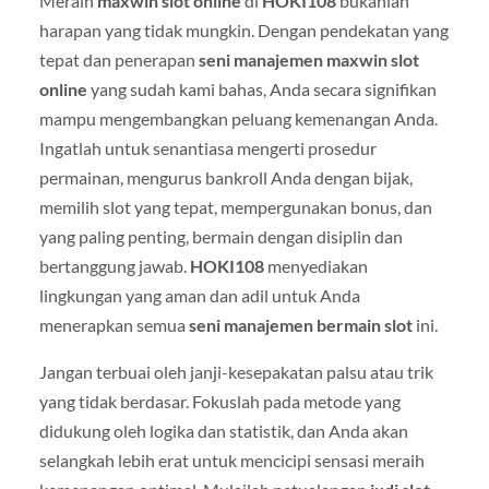
Meraih
maxwin slot online
di
HOKI108
bukanlah
harapan yang tidak mungkin. Dengan pendekatan yang
tepat dan penerapan
seni manajemen maxwin slot
online
yang sudah kami bahas, Anda secara signifikan
mampu mengembangkan peluang kemenangan Anda.
Ingatlah untuk senantiasa mengerti prosedur
permainan, mengurus bankroll Anda dengan bijak,
memilih slot yang tepat, mempergunakan bonus, dan
yang paling penting, bermain dengan disiplin dan
bertanggung jawab.
HOKI108
menyediakan
lingkungan yang aman dan adil untuk Anda
menerapkan semua
seni manajemen bermain slot
ini.
Jangan terbuai oleh janji-kesepakatan palsu atau trik
yang tidak berdasar. Fokuslah pada metode yang
didukung oleh logika dan statistik, dan Anda akan
selangkah lebih erat untuk mencicipi sensasi meraih