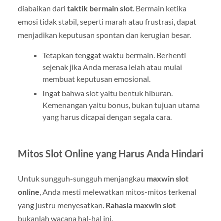
diabaikan dari
taktik bermain slot
. Bermain ketika
emosi tidak stabil, seperti marah atau frustrasi, dapat
menjadikan keputusan spontan dan kerugian besar.
Tetapkan tenggat waktu bermain. Berhenti
sejenak jika Anda merasa lelah atau mulai
membuat keputusan emosional.
Ingat bahwa slot yaitu bentuk hiburan.
Kemenangan yaitu bonus, bukan tujuan utama
yang harus dicapai dengan segala cara.
Mitos Slot Online yang Harus Anda Hindari
Untuk sungguh-sungguh menjangkau
maxwin slot
online
, Anda mesti melewatkan mitos-mitos terkenal
yang justru menyesatkan.
Rahasia maxwin slot
bukanlah wacana hal-hal ini.