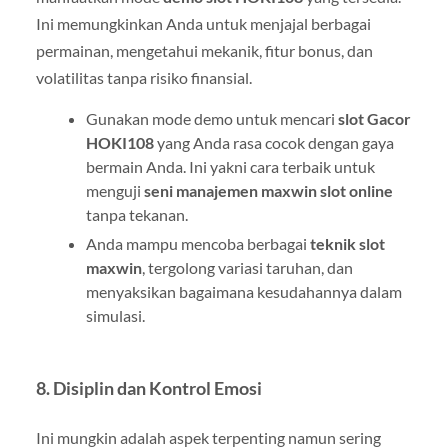
Ini memungkinkan Anda untuk menjajal berbagai
permainan, mengetahui mekanik, fitur bonus, dan
volatilitas tanpa risiko finansial.
Gunakan mode demo untuk mencari
slot Gacor
HOKI108
yang Anda rasa cocok dengan gaya
bermain Anda. Ini yakni cara terbaik untuk
menguji
seni manajemen maxwin slot online
tanpa tekanan.
Anda mampu mencoba berbagai
teknik slot
maxwin
, tergolong variasi taruhan, dan
menyaksikan bagaimana kesudahannya dalam
simulasi.
8. Disiplin dan Kontrol Emosi
Ini mungkin adalah aspek terpenting namun sering