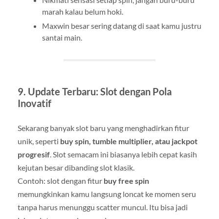
marah kalau belum hoki.
Maxwin besar sering datang di saat kamu justru
santai main.
9. Update Terbaru: Slot dengan Pola
Inovatif
Sekarang banyak slot baru yang menghadirkan fitur
unik, seperti
buy spin, tumble multiplier, atau jackpot
progresif
. Slot semacam ini biasanya lebih cepat kasih
kejutan besar dibanding slot klasik.
Contoh: slot dengan fitur
buy free spin
memungkinkan kamu langsung loncat ke momen seru
tanpa harus menunggu scatter muncul. Itu bisa jadi