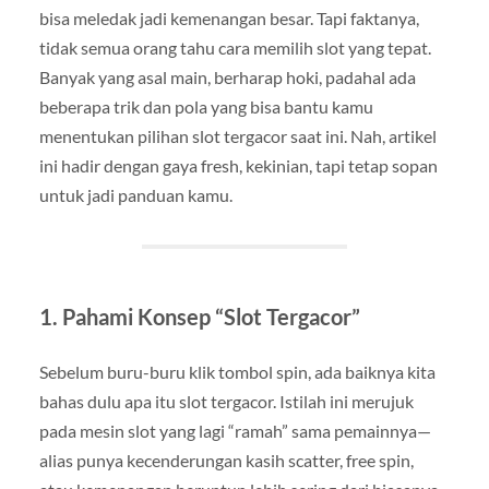
bisa meledak jadi kemenangan besar. Tapi faktanya,
tidak semua orang tahu cara memilih slot yang tepat.
Banyak yang asal main, berharap hoki, padahal ada
beberapa trik dan pola yang bisa bantu kamu
menentukan pilihan slot tergacor saat ini. Nah, artikel
ini hadir dengan gaya fresh, kekinian, tapi tetap sopan
untuk jadi panduan kamu.
1. Pahami Konsep “Slot Tergacor”
Sebelum buru-buru klik tombol spin, ada baiknya kita
bahas dulu apa itu slot tergacor. Istilah ini merujuk
pada mesin slot yang lagi “ramah” sama pemainnya—
alias punya kecenderungan kasih scatter, free spin,