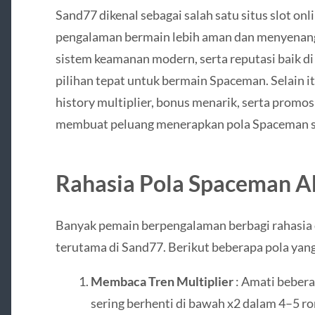
Sand77 dikenal sebagai salah satu situs slot o
pengalaman bermain lebih aman dan menyenang
sistem keamanan modern, serta reputasi baik d
pilihan tepat untuk bermain Spaceman. Selain itu
history multiplier, bonus menarik, serta promos
membuat peluang menerapkan pola Spaceman se
Rahasia Pola Spaceman A
Banyak pemain berpengalaman berbagi rahasi
terutama di Sand77. Berikut beberapa pola yang
Membaca Tren Multiplier
: Amati beberap
sering berhenti di bawah x2 dalam 4–5 r