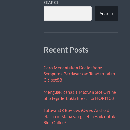
SEARCH
Search
Recent Posts
Cara Menentukan Dealer Yang
Sempurna Berdasarkan Teladan Jalan
Citibet88
Menguak Rahasia Maxwin Slot Online
Strategi Terbukti Efektif di HOKI108
Totowin33 Review: iOS vs Android
Platform Mana yang Lebih Baik untuk
Slot Online?