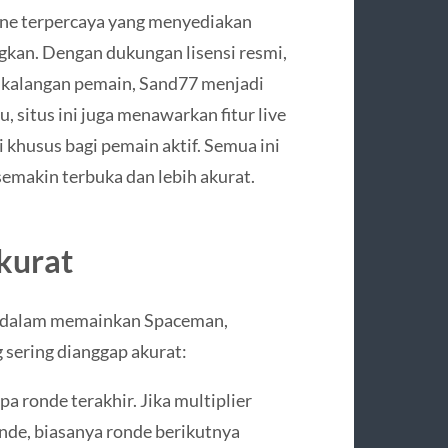
nline terpercaya yang menyediakan
kan. Dengan dukungan lisensi resmi,
i kalangan pemain, Sand77 menjadi
, situs ini juga menawarkan fitur live
i khusus bagi pemain aktif. Semua ini
makin terbuka dan lebih akurat.
kurat
a dalam memainkan Spaceman,
 sering dianggap akurat:
a ronde terakhir. Jika multiplier
onde, biasanya ronde berikutnya