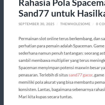
Rahasia Pola Spacem
Sand77 untuk Hasil
SEPTEMBER 30, 2025
/
THEWHOLESOME
/
0 C
Permainan slot online terus berkembang, dan sa
perhatian para pemain adalah Spaceman. Game u
sederhana namun penuh tantangan: seorang ast
sambil membawa multiplier yang terus meningka
Spaceman menyimpan potensi maxwin besar y
penasaran. Terlebih di situs
sand77 gacor
, game
memiliki pola akurat yang bisa membantu pema
konsisten. Lantas, bagaimana sebenarnya rahas
Mari kita kupas secara tuntas.