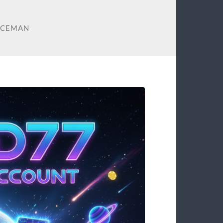
ACEMAN