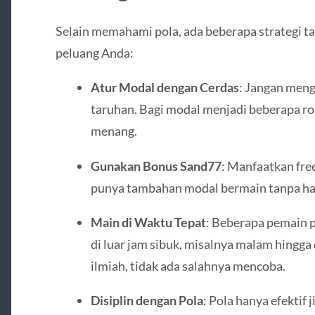
Selain memahami pola, ada beberapa strategi 
peluang Anda:
Atur Modal dengan Cerdas
: Jangan meng
taruhan. Bagi modal menjadi beberapa 
menang.
Gunakan Bonus Sand77
: Manfaatkan fre
punya tambahan modal bermain tanpa har
Main di Waktu Tepat
: Beberapa pemain p
di luar jam sibuk, misalnya malam hingga 
ilmiah, tidak ada salahnya mencoba.
Disiplin dengan Pola
: Pola hanya efektif 