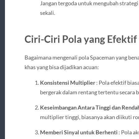
Jangan tergoda untuk mengubah strategi t
sekali.
Ciri-Ciri Pola yang Efektif
Bagaimana mengenali pola Spaceman yang benar
khas yang bisa dijadikan acuan:
Konsistensi Multiplier
: Pola efektif bia
bergerak dalam rentang tertentu secara b
Keseimbangan Antara Tinggi dan Renda
multiplier tinggi, biasanya akan diikuti 
Memberi Sinyal untuk Berhenti
: Pola a