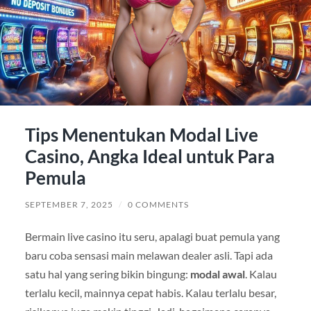
Tips Menentukan Modal Live
Casino, Angka Ideal untuk Para
Pemula
SEPTEMBER 7, 2025
/
0 COMMENTS
Bermain live casino itu seru, apalagi buat pemula yang
baru coba sensasi main melawan dealer asli. Tapi ada
satu hal yang sering bikin bingung:
modal awal
. Kalau
terlalu kecil, mainnya cepat habis. Kalau terlalu besar,