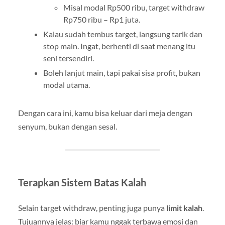
Misal modal Rp500 ribu, target withdraw
Rp750 ribu – Rp1 juta.
Kalau sudah tembus target, langsung tarik dan
stop main. Ingat, berhenti di saat menang itu
seni tersendiri.
Boleh lanjut main, tapi pakai sisa profit, bukan
modal utama.
Dengan cara ini, kamu bisa keluar dari meja dengan
senyum, bukan dengan sesal.
Terapkan Sistem Batas Kalah
Selain target withdraw, penting juga punya
limit kalah
.
Tujuannya jelas: biar kamu nggak terbawa emosi dan