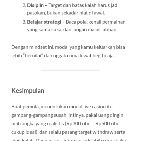
Disiplin
– Target dan batas kalah harus jadi
patokan, bukan sekadar niat di awal.
Belajar strategi
– Baca pola, kenali permainan
yang kamu suka, dan jangan malas latihan.
Dengan mindset ini, modal yang kamu keluarkan bisa
lebih “bernilai” dan nggak cuma lewat begitu aja.
Kesimpulan
Buat pemula, menentukan modal live casino itu
gampang-gampang susah. Intinya, pakai uang dingin,
pilih angka yang realistis (Rp300 ribu – Rp500 ribu
cukup ideal), dan selalu pasang target withdraw serta
limit kalah. Dengan cara ini, main jadi lebih seru, risiko