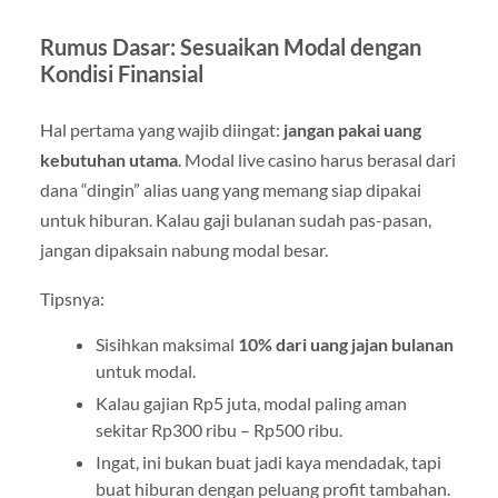
Rumus Dasar: Sesuaikan Modal dengan
Kondisi Finansial
Hal pertama yang wajib diingat:
jangan pakai uang
kebutuhan utama
. Modal live casino harus berasal dari
dana “dingin” alias uang yang memang siap dipakai
untuk hiburan. Kalau gaji bulanan sudah pas-pasan,
jangan dipaksain nabung modal besar.
Tipsnya:
Sisihkan maksimal
10% dari uang jajan bulanan
untuk modal.
Kalau gajian Rp5 juta, modal paling aman
sekitar Rp300 ribu – Rp500 ribu.
Ingat, ini bukan buat jadi kaya mendadak, tapi
buat hiburan dengan peluang profit tambahan.