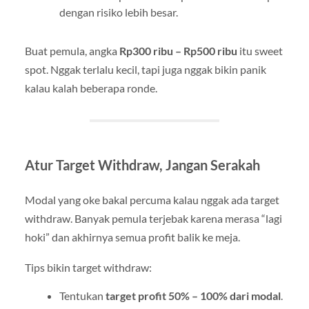
dengan risiko lebih besar.
Buat pemula, angka
Rp300 ribu – Rp500 ribu
itu sweet
spot. Nggak terlalu kecil, tapi juga nggak bikin panik
kalau kalah beberapa ronde.
Atur Target Withdraw, Jangan Serakah
Modal yang oke bakal percuma kalau nggak ada target
withdraw. Banyak pemula terjebak karena merasa “lagi
hoki” dan akhirnya semua profit balik ke meja.
Tips bikin target withdraw:
Tentukan
target profit 50% – 100% dari modal
.