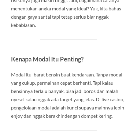
risikonya juga makin tinggi. Jadi, bagaimana caranya
menentukan angka modal yang ideal? Yuk, kita bahas
dengan gaya santai tapi tetap serius biar nggak
kebablasan.
Kenapa Modal Itu Penting?
Modal itu ibarat bensin buat kendaraan. Tanpa modal
yang cukup, permainan cepat berhenti. Tapi kalau
bensinnya terlalu banyak, bisa jadi boros dan malah
nyesel kalau nggak ada target yang jelas. Di live casino,
pengelolaan modal adalah kunci supaya mainnya lebih
enjoy dan nggak berakhir dengan dompet kering.