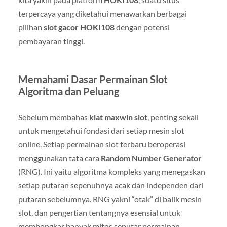
terpercaya yang diketahui menawarkan berbagai
pilihan
slot gacor HOKI108
dengan potensi
pembayaran tinggi.
Memahami Dasar Permainan Slot
Algoritma dan Peluang
Sebelum membahas
kiat maxwin slot
, penting sekali
untuk mengetahui fondasi dari setiap mesin slot
online. Setiap permainan slot terbaru beroperasi
menggunakan tata cara
Random Number Generator
(RNG). Ini yaitu algoritma kompleks yang menegaskan
setiap putaran sepenuhnya acak dan independen dari
putaran sebelumnya. RNG yakni “otak” di balik mesin
slot, dan pengertian tentangnya esensial untuk
membongkar banyak mitos seputar permainan.