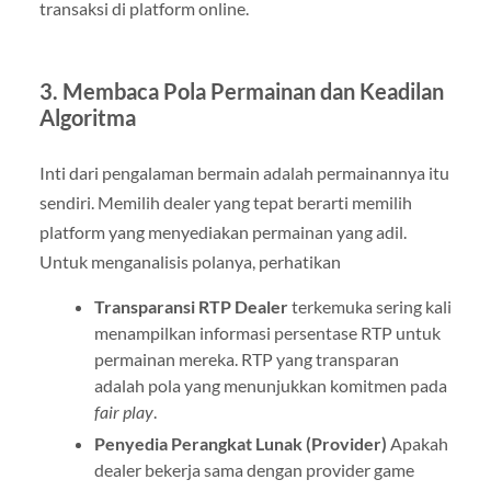
transaksi di platform online.
3. Membaca Pola Permainan dan Keadilan
Algoritma
Inti dari pengalaman bermain adalah permainannya itu
sendiri. Memilih dealer yang tepat berarti memilih
platform yang menyediakan permainan yang adil.
Untuk menganalisis polanya, perhatikan
Transparansi RTP Dealer
terkemuka sering kali
menampilkan informasi persentase RTP untuk
permainan mereka. RTP yang transparan
adalah pola yang menunjukkan komitmen pada
fair play
.
Penyedia Perangkat Lunak (Provider)
Apakah
dealer bekerja sama dengan provider game