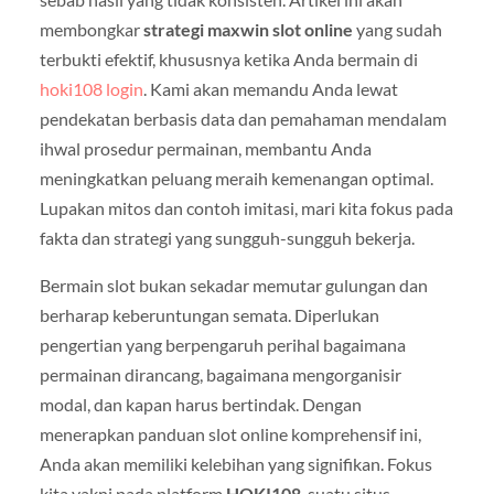
membongkar
strategi maxwin slot online
yang sudah
terbukti efektif, khususnya ketika Anda bermain di
hoki108 login
. Kami akan memandu Anda lewat
pendekatan berbasis data dan pemahaman mendalam
ihwal prosedur permainan, membantu Anda
meningkatkan peluang meraih kemenangan optimal.
Lupakan mitos dan contoh imitasi, mari kita fokus pada
fakta dan strategi yang sungguh-sungguh bekerja.
Bermain slot bukan sekadar memutar gulungan dan
berharap keberuntungan semata. Diperlukan
pengertian yang berpengaruh perihal bagaimana
permainan dirancang, bagaimana mengorganisir
modal, dan kapan harus bertindak. Dengan
menerapkan panduan slot online komprehensif ini,
Anda akan memiliki kelebihan yang signifikan. Fokus
kita yakni pada platform
HOKI108
, suatu situs