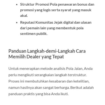
Struktur Promosi Pola penawaran bonus dan
promosi yang logis serta syarat yang masuk
akal.
Reputasi Komunitas Jejak digital dan ulasan
dari pemain lain yang membentuk pola
sentimen publik.
Panduan Langkah-demi-Langkah Cara
Memilih Dealer yang Tepat
Untuk menerapkan metode analisis Pola Jalan, Anda
perlu mengikuti serangkaian langkah terstruktur.
Proses ini membutuhkan kesabaran dan ketelitian,
namun hasilnya akan sangat berharga. Berikut adalah
panduan praktis yang bisa Anda ikuti.