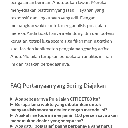
pengalaman bermain Anda, bukan lawan. Mereka
menyediakan platform yang stabil, layanan yang
responsif, dan lingkungan yang adil. Dengan
meluangkan waktu untuk menganalisis pola jalan
mereka, Anda tidak hanya melindungi diri dari potensi
kerugian, tetapi juga secara signifikan meningkatkan
kualitas dan kenikmatan pengalaman
gaming online
Anda. Mulailah terapkan pendekatan analitis ini hari
ini dan rasakan perbedaannya.
FAQ Pertanyaan yang Sering Diajukan
Apa sebenarnya Pola Jalan CITIBET88 itu?
Berapa lama waktu yang dibutuhkan untuk
menganalisis seorang dealer dengan metode ini?
Apakah metode ini menjamin 100 persen saya akan
menemukan dealer yang sempurna?
Apa satu ‘pola jalan’ paling berbahaya yang harus