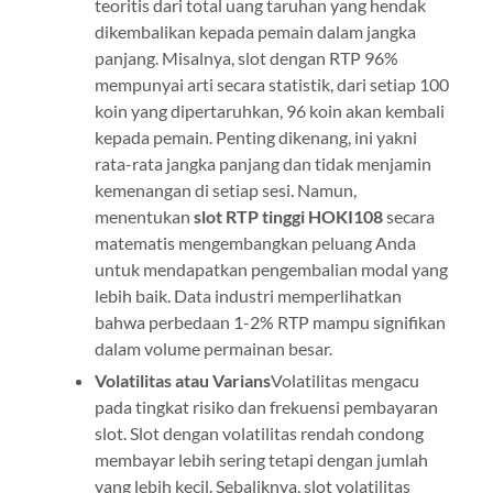
teoritis dari total uang taruhan yang hendak
dikembalikan kepada pemain dalam jangka
panjang. Misalnya, slot dengan RTP 96%
mempunyai arti secara statistik, dari setiap 100
koin yang dipertaruhkan, 96 koin akan kembali
kepada pemain. Penting dikenang, ini yakni
rata-rata jangka panjang dan tidak menjamin
kemenangan di setiap sesi. Namun,
menentukan
slot RTP tinggi HOKI108
secara
matematis mengembangkan peluang Anda
untuk mendapatkan pengembalian modal yang
lebih baik. Data industri memperlihatkan
bahwa perbedaan 1-2% RTP mampu signifikan
dalam volume permainan besar.
Volatilitas atau Varians
Volatilitas mengacu
pada tingkat risiko dan frekuensi pembayaran
slot. Slot dengan volatilitas rendah condong
membayar lebih sering tetapi dengan jumlah
yang lebih kecil. Sebaliknya, slot volatilitas