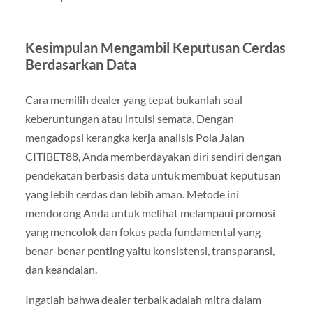
Kesimpulan Mengambil Keputusan Cerdas
Berdasarkan Data
Cara memilih dealer yang tepat bukanlah soal
keberuntungan atau intuisi semata. Dengan
mengadopsi kerangka kerja analisis Pola Jalan
CITIBET88, Anda memberdayakan diri sendiri dengan
pendekatan berbasis data untuk membuat keputusan
yang lebih cerdas dan lebih aman. Metode ini
mendorong Anda untuk melihat melampaui promosi
yang mencolok dan fokus pada fundamental yang
benar-benar penting yaitu konsistensi, transparansi,
dan keandalan.
Ingatlah bahwa dealer terbaik adalah mitra dalam