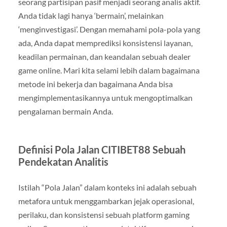
seorang partisipan pasif menjadi seorang analis aktif.
Anda tidak lagi hanya ‘bermain’, melainkan
‘menginvestigasi’. Dengan memahami pola-pola yang
ada, Anda dapat memprediksi konsistensi layanan,
keadilan permainan, dan keandalan sebuah dealer
game online. Mari kita selami lebih dalam bagaimana
metode ini bekerja dan bagaimana Anda bisa
mengimplementasikannya untuk mengoptimalkan
pengalaman bermain Anda.
Definisi Pola Jalan CITIBET88 Sebuah
Pendekatan Analitis
Istilah “Pola Jalan” dalam konteks ini adalah sebuah
metafora untuk menggambarkan jejak operasional,
perilaku, dan konsistensi sebuah platform gaming