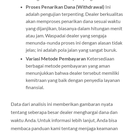
Proses Penarikan Dana (Withdrawal)
Ini
adalah pengujian terpenting. Dealer berkualitas
akan memproses penarikan dana sesuai waktu
yang dijanjikan, biasanya dalam hitungan menit
atau jam. Waspadai dealer yang sengaja
menunda-nunda proses ini dengan alasan tidak
jelas; ini adalah pola jalan yang sangat buruk.
Variasi Metode Pembayaran
Ketersediaan
berbagai metode pembayaran yang aman
menunjukkan bahwa dealer tersebut memiliki
kemitraan yang baik dengan penyedia layanan
finansial.
Data dari analisis ini memberikan gambaran nyata
tentang seberapa besar dealer menghargai dana dan
waktu Anda. Untuk informasi lebih lanjut, Anda bisa
membaca panduan kami tentang menjaga keamanan