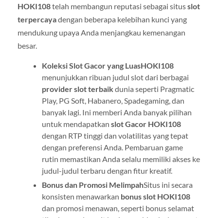
HOKI108
telah membangun reputasi sebagai situs
slot
terpercaya
dengan beberapa kelebihan kunci yang
mendukung upaya Anda menjangkau kemenangan
besar.
Koleksi Slot Gacor yang Luas
HOKI108
menunjukkan ribuan judul slot dari berbagai
provider slot terbaik
dunia seperti Pragmatic
Play, PG Soft, Habanero, Spadegaming, dan
banyak lagi. Ini memberi Anda banyak pilihan
untuk mendapatkan
slot Gacor HOKI108
dengan RTP tinggi dan volatilitas yang tepat
dengan preferensi Anda. Pembaruan game
rutin memastikan Anda selalu memiliki akses ke
judul-judul terbaru dengan fitur kreatif.
Bonus dan Promosi Melimpah
Situs ini secara
konsisten menawarkan
bonus slot HOKI108
dan promosi menawan, seperti bonus selamat