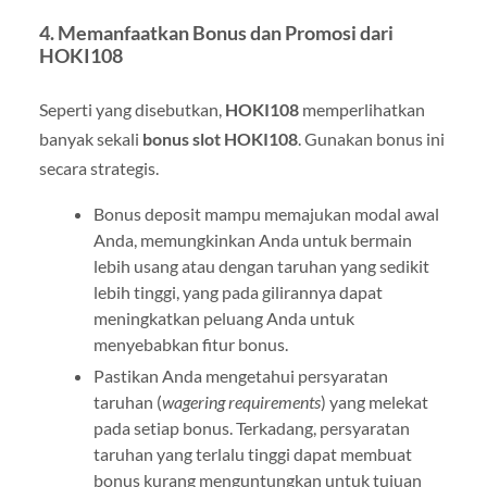
4. Memanfaatkan Bonus dan Promosi dari
HOKI108
Seperti yang disebutkan,
HOKI108
memperlihatkan
banyak sekali
bonus slot HOKI108
. Gunakan bonus ini
secara strategis.
Bonus deposit mampu memajukan modal awal
Anda, memungkinkan Anda untuk bermain
lebih usang atau dengan taruhan yang sedikit
lebih tinggi, yang pada gilirannya dapat
meningkatkan peluang Anda untuk
menyebabkan fitur bonus.
Pastikan Anda mengetahui persyaratan
taruhan (
wagering requirements
) yang melekat
pada setiap bonus. Terkadang, persyaratan
taruhan yang terlalu tinggi dapat membuat
bonus kurang menguntungkan untuk tujuan